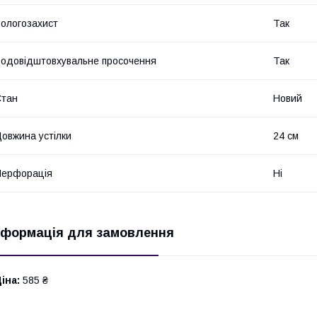
ологозахист
Так
одовідштовхувальне просочення
Так
Стан
Новий
овжина устілки
24 см
Перфорація
Ні
нформація для замовлення
іна:
585 ₴