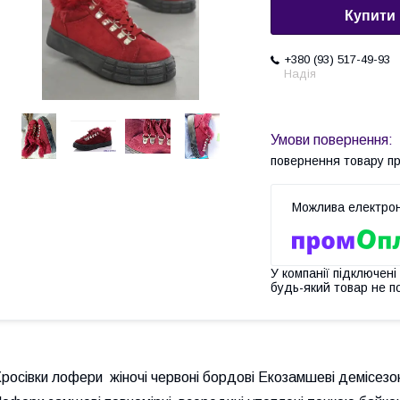
Купити
+380 (93) 517-49-93
Надія
повернення товару п
У компанії підключені
будь-який товар не п
росівки лофери жіночі червоні бордові Екозамшеві демісез