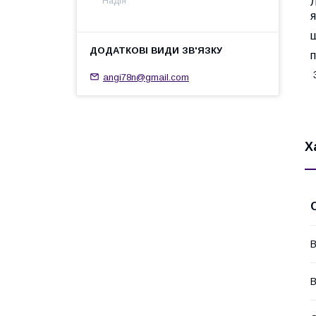
Л
Надія
я
ш
3
angi78n@gmail.com
Х
В
В