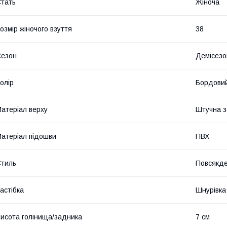
тать
Жіноча
озмір жіночого взуття
38
Сезон
Демісезо
олір
Бордови
атеріал верху
Штучна 
атеріал підошви
ПВХ
тиль
Повсякд
астібка
Шнурівка
исота голінища/задника
7 см