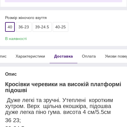
Розмір жіночого взуття
40
36-23
39-24.5
40-25
В наявності
пис
Характеристики
Доставка
Оплата
Умови пове
Опис
Кросівки черевики на високій платформі
підошві
Дуже легкі та зручні. Утеплені коротким
хутром. Верх щільна екошкіра, підошва
дуже легка піно гума. висота 4 см/5.5см
36 23;