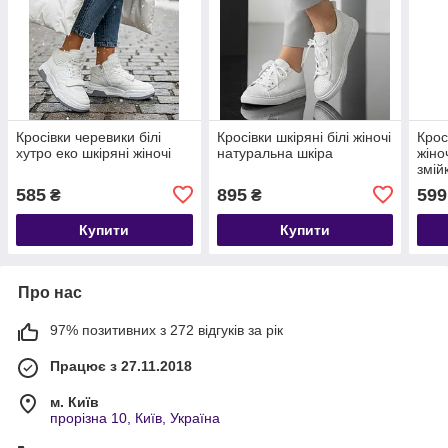
Кросівки черевики білі
Кросівки шкіряні білі жіночі
Крос
хутро еко шкіряні жіночі
натуральна шкіра
жіноч
змій
585
895
599
₴
₴
Купити
Купити
Про нас
97% позитивних з 272 відгуків за рік
Працює з 27.11.2018
м. Київ
прорізна 10, Київ, Україна