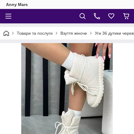
Anny Mars
Товари та послуги
Взуття жіноче
Уги 36 дутики череви