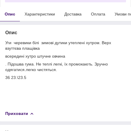
Опис
Характеристики
Доставка
Оплата
Умови п
Опис
Уги черевики білі зимові дутики утеплені хутром. Верх
взуттєва плащівка
всередині хутро штучне овчина
. Підошва гума. Не теплі легкі, їх промокають. Зручно
одягатися.легко чистяться.
36 23.\23.5
Приховати