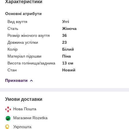
Характеристики
Основні атрибути
Вид взуття
Уггі
Стать
Жіноча
Розмір жіночого взуття
36
Довжина устілки
23
Колір
Білий
Матеріал підошви
Піна
Висота голінища/задника
13 см
Стан
Новий
Приховати
Умови доставки
Нова Пошта
Магазини Rozetka
Укрпошта