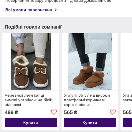
Повернення товару впродовж 14 днів за домовленістю
Всі умови повернення
Подібні товари компанії
Черевики легкі капці
Уги уггі 36 37 на високій
Уги 
зимові уги жіночі на білій
платформі коричневі
зака
підошвві
короткі жіночі
499
565
565
₴
₴
Купити
Купити