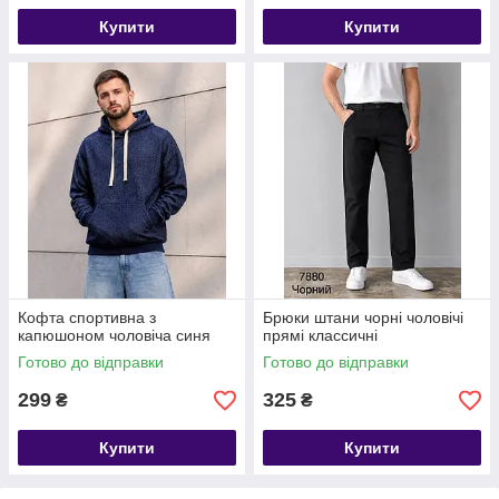
Купити
Купити
Кофта спортивна з
Брюки штани чорні чоловічі
капюшоном чоловіча синя
прямі классичні
Готово до відправки
Готово до відправки
299
325
₴
₴
Купити
Купити