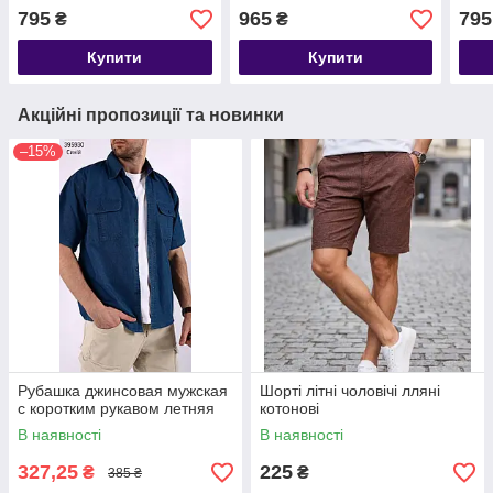
795
965
795
₴
₴
Купити
Купити
Акційні пропозиції та новинки
–15%
Рубашка джинсовая мужская
Шорті літні чоловічі лляні
с коротким рукавом летняя
котонові
В наявності
В наявності
327,25
225
₴
₴
385 ₴