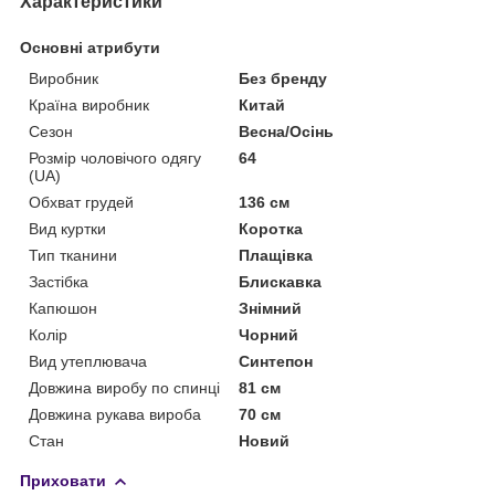
Характеристики
Основні атрибути
Виробник
Без бренду
Країна виробник
Китай
Сезон
Весна/Осінь
Розмір чоловічого одягу
64
(UA)
Обхват грудей
136 см
Вид куртки
Коротка
Тип тканини
Плащівка
Застібка
Блискавка
Капюшон
Знімний
Колір
Чорний
Вид утеплювача
Синтепон
Довжина виробу по спинці
81 см
Довжина рукава вироба
70 см
Стан
Новий
Приховати