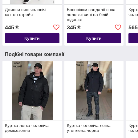
Джинси сині чоловічі
Босоніжки сандалії сітка
Курт
коттон стрейч
чоловічі сині на білій
чоло
підошві
445
345
565
₴
₴
Купити
Купити
Подібні товари компанії
Куртка легка чоловіча
Куртка чоловіча легка
Курт
демісезонна
утеплена чорна
чоло