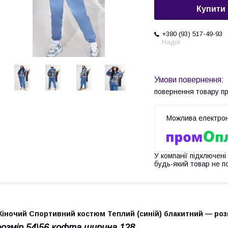
Купити
+380 (93) 517-49-93
Надія
повернення товару п
У компанії підключені
будь-який товар не п
Жіночий Спортивний костюм Теплий (синій) блакитний — роз
розмір 54\56 кофта ширина 128