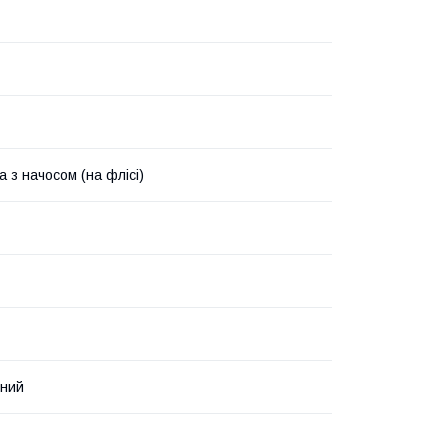
 з начосом (на флісі)
нний