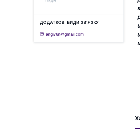
Надія
angi78n@gmail.com
Х