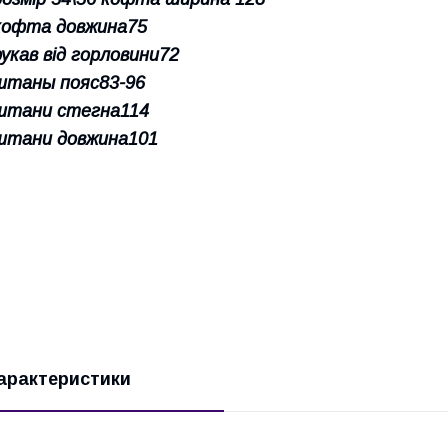
кофта довжина75
рукав від горловини72
штаны пояс83-96
штани стегна114
штани довжина101
арактеристики