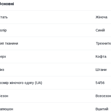
Основні
тать
Жіноча
олір
Синій
ип тканини
Трехнитка
ерх
Кофта
Низ
Штани
озмір жіночого одягу (UA)
54/56
Сезон
Всесезо
Капюшон
Вшитий