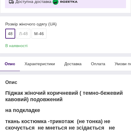
Доступна доставка
Розмір жіночого одягу (UA)
48
Л-48
М-46
В наявності
Опис
Характеристики
Доставка
Оплата
Умови п
Опис
Піджак жіночий коричневий ( темно-бежевий
кавовий) подовжений
на подкладке
ткань костюмка -трикотаж (не тонка) не
скочується не мнеться не зсідається не