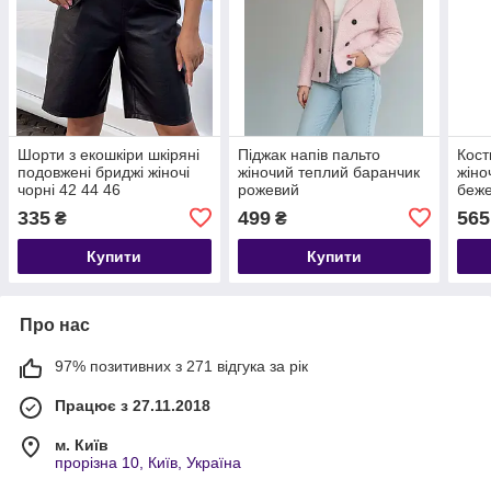
Шорти з екошкіри шкіряні
Піджак напів пальто
Кост
подовжені бриджі жіночі
жіночий теплий баранчик
жіно
чорні 42 44 46
рожевий
беже
335
499
565
₴
₴
Купити
Купити
Про нас
97% позитивних з 271 відгука за рік
Працює з 27.11.2018
м. Київ
прорізна 10, Київ, Україна