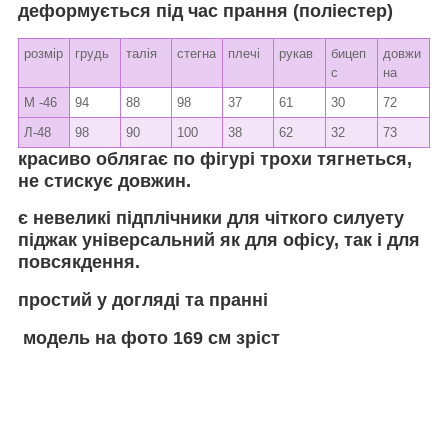
деформується під час прання (поліестер)
розмір
грудь
талія
стегна
плечі
рукав
бицеп
довжи
с
на
М -46
94
88
98
37
61
30
72
Л-48
98
90
100
38
62
32
73
красиво облягає по фігурі трохи тягнеться,
не стискує довжин.
є невеликі підплічники для чіткого силуету
піджак універсальний як для офісу, так і для
повсякдення.
простий у догляді та пранні
модель на фото 169 см зріст