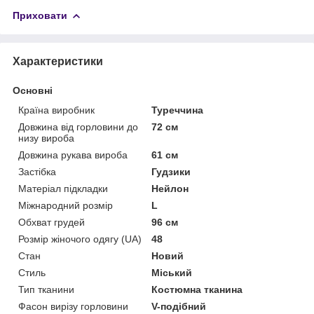
Приховати
Характеристики
Основні
Країна виробник
Туреччина
Довжина від горловини до
72 см
низу вироба
Довжина рукава вироба
61 см
Застібка
Гудзики
Матеріал підкладки
Нейлон
Міжнародний розмір
L
Обхват грудей
96 см
Розмір жіночого одягу (UA)
48
Стан
Новий
Стиль
Міський
Тип тканини
Костюмна тканина
Фасон вирізу горловини
V-подібний