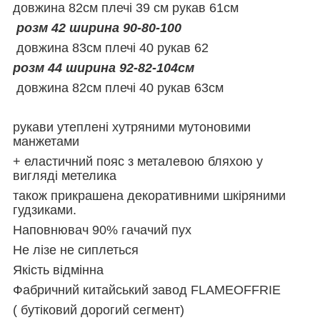
довжина 82см плечі 39 см рукав 61см
розм 42 ширина 90-80-100
довжина 83см плечі 40 рукав 62
розм 44 ширина 92-82-104см
довжина 82см плечі 40 рукав 63см
рукави утеплені хутряними мутоновими
манжетами
+ еластичний пояс з металевою бляхою у
вигляді метелика
також прикрашена декоративними шкіряними
гудзиками.
Наповнювач 90% гачачий пух
Не лізе не сиплеться
Якість відмінна
Фабричний китайський завод FLAMEOFFRIE
( бутіковий дорогий сегмент)