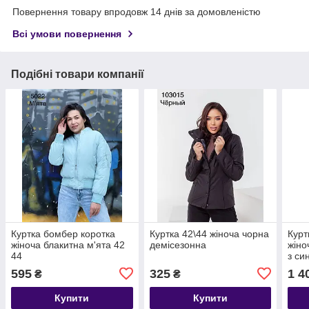
Повернення товару впродовж 14 днів за домовленістю
Всі умови повернення
Подібні товари компанії
Куртка бомбер коротка
Куртка 42\44 жіноча чорна
Курт
жіноча блакитна м'ята 42
демісезонна
жіно
44
з си
595
325
1 4
₴
₴
Купити
Купити