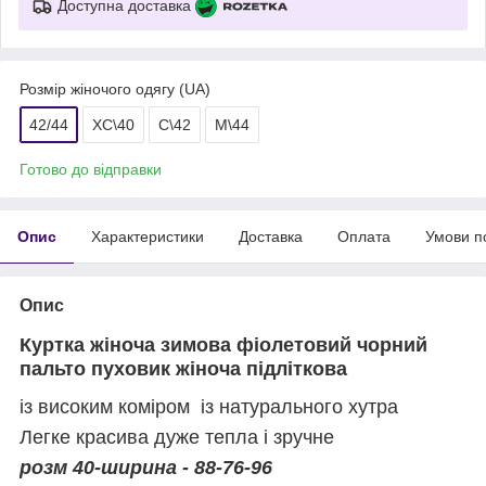
Доступна доставка
Розмір жіночого одягу (UA)
42/44
ХС\40
С\42
М\44
Готово до відправки
Опис
Характеристики
Доставка
Оплата
Умови п
Опис
Куртка жіноча зимова фіолетовий чорний
пальто пуховик жіноча підліткова
із високим коміром із натурального хутра
Легке красива дуже тепла і зручне
розм 40-ширина - 88-76-96