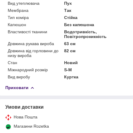
Вид утеплювача
Пух
Мембрана
Так
Тип коміра
Стійка
Капюшон
Без капюшона
Властивості тканини
Водотривкість,
Повітропроникність
Довжина рукава вироба
63 см
Довжина від горловини до
82 см
низу вироба
Стан
Новий
Міжнародний розмір
S-M
Вид виробу
Куртка
Приховати
Умови доставки
Нова Пошта
Магазини Rozetka