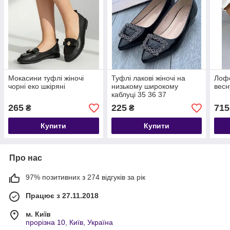
Мокасини туфлі жіночі
Туфлі лакові жіночі на
Лофе
чорні еко шкіряні
низькому широкому
весн
каблуці 35 36 37
265
225
715
₴
₴
Купити
Купити
Про нас
97% позитивних з 274 відгуків за рік
Працює з 27.11.2018
м. Київ
прорізна 10, Київ, Україна