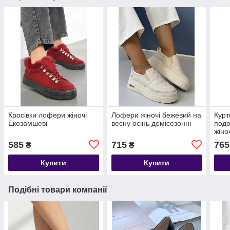
Кросівки лофери жіночі
Лофери жіночі бежевий на
Курт
Екозамшеві
весну осінь демісезонні
подо
жіно
585
715
765
₴
₴
Купити
Купити
Подібні товари компанії