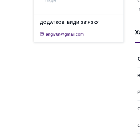
С
Надія
т
Х
angi78n@gmail.com
В
Р
С