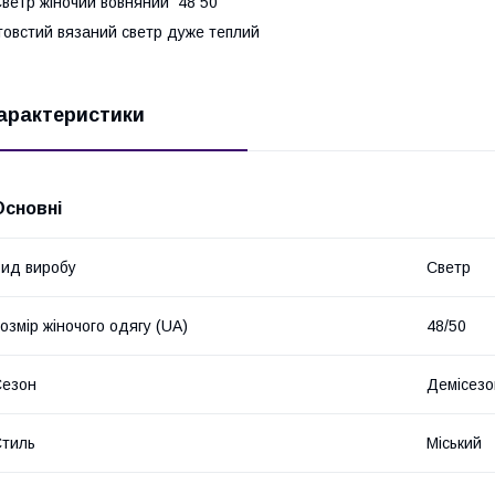
ветр жіночий вовняний 48 50
овстий вязаний светр дуже теплий
арактеристики
Основні
ид виробу
Светр
озмір жіночого одягу (UA)
48/50
Сезон
Демісезо
тиль
Міський