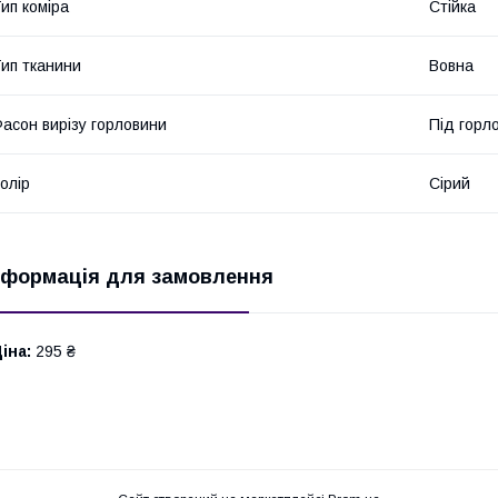
ип коміра
Стійка
ип тканини
Вовна
асон вирізу горловини
Під горл
олір
Сірий
нформація для замовлення
іна:
295 ₴