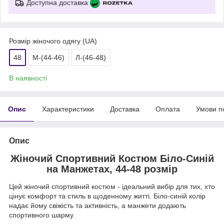
Доступна доставка
Розмір жіночого одягу (UA)
48
М-(44-46)
Л-(46-48)
В наявності
Опис
Характеристики
Доставка
Оплата
Умови п
Опис
Жіночий Спортивний Костюм Біло-Синій
на Манжетах, 44-48 розмір
Цей жіночий спортивний костюм - ідеальний вибір для тих, хто
цінує комфорт та стиль в щоденному житті. Біло-синій колір
надає йому свіжість та активність, а манжети додають
спортивного шарму.