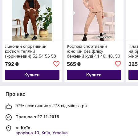
Жіночий спортивний
Костюм спортивний
Плат
костюм теплий
жіночий без флісу
на б
(коричневий) 52 54 56 58
бежевий худі 44 46. 48. 50
жіно
792
565
325
₴
₴
Купити
Купити
Про нас
97% позитивних з 273 відгуків за рік
Працює з 27.11.2018
м. Київ
прорізна 10, Київ, Україна