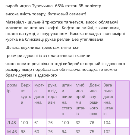
виробництво Туреччина. 65% коттон 35 полієстр
висока якість товару, бутиковый сегмент!
Матеріал - щільний трикотаж тягнеться, високі облягаючі
манжети на штанях і кофті . Кофта на змійці, з кишенями,
штани на гумці, з шнуруванням. Висока посадка. повномірні.
куртка на блискавці рукав реглан Без утеплювача
Щільна двухнитка трикотаж тягнеться
-розміри здвоєні із за еластичності тканини
якщо носите речі вільно тоді вибирайте перший із здвоєного
розміру якщо подобається облягаюча посадка те можна
брати другою із здвоєного
розм
Верх
куртк
рука
штан
глиб
Довж
Зага
ір
ня
а
в від
и
ина
ина
льна
куртк
довж
горл
шири
прой
внут
довж
а
ина
ави
на
ми
рішн
ина
стего
штан
ього
штан
н
ів
шва
ів
Л 48
100
61
76
100
32
76
104
М 46
98
60
76
94
32
75
102