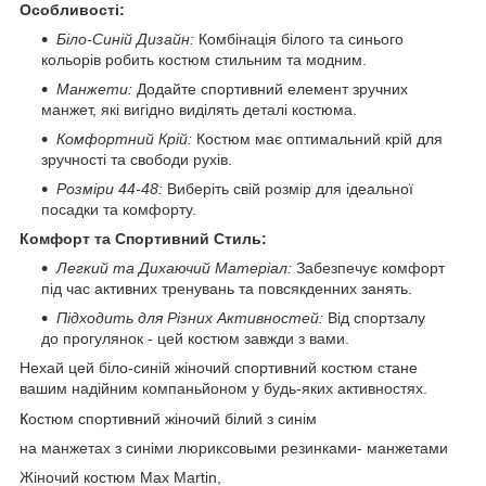
Особливості:
Біло-Синій Дизайн:
Комбінація білого та синього
кольорів робить костюм стильним та модним.
Манжети:
Додайте спортивний елемент зручних
манжет, які вигідно виділять деталі костюма.
Комфортний Крій:
Костюм має оптимальний крій для
зручності та свободи рухів.
Розміри 44-48:
Виберіть свій розмір для ідеальної
посадки та комфорту.
Комфорт та Спортивний Стиль:
Легкий та Дихаючий Матеріал:
Забезпечує комфорт
під час активних тренувань та повсякденних занять.
Підходить для Різних Активностей:
Від спортзалу
до прогулянок - цей костюм завжди з вами.
Нехай цей біло-синій жіночий спортивний костюм стане
вашим надійним компаньйоном у будь-яких активностях.
к
остюм спортивний жіночий білий з синім
на манжетах з синіми люриксовыми резинками- манжетами
Жіночий костюм Max Martin,