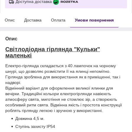
Доступна доставка
Опис
Доставка
Оплата
Умови повернення
Опис
Світлодіодна гірлянда "Кульки"
маленькі
Електро-гірлянда складається з 40 лампочок на чорному
шнурі, що дозволяє розмістити її на ялинці непомітно.
Гірлянда зроблена для використання як в приміщенні, так і
надворі.
Відмінний варіант для оформлення великої ялинки для
вечірки. Традиційні кольори електрогірлянди навіюють
атмосферу свята, миготіння не стомлює зір, а створюють
особливий ритм свята. Відмінна якість і простота конструкції
роблять гірлянду легкою і зручною у використанні.
Довжина 4,5 м.
Ступінь захисту IP54