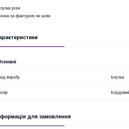
лузки різні
онка за фактурою як шовк
арактеристики
Основні
ид виробу
Блузка
олір
Бордови
нформація для замовлення