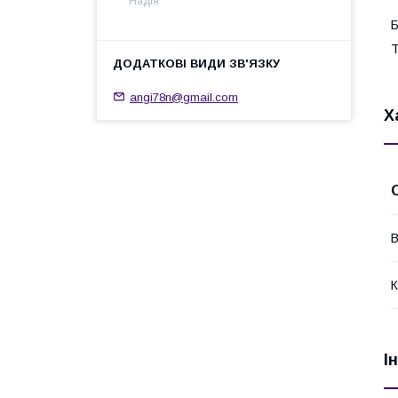
Надія
Б
Т
angi78n@gmail.com
Х
В
К
І