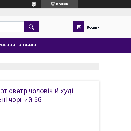
Кошик
Кошик
НЕННЯ ТА ОБМІН
от светр чоловічій худі
ені чорний 56