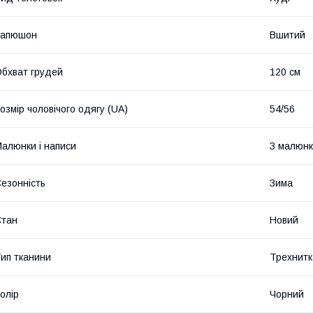
Капюшон
Вшитий
бхват грудей
120 см
озмір чоловічого одягу (UA)
54/56
алюнки і написи
З малюн
езонність
Зима
Стан
Новий
ип тканини
Трехнитк
олір
Чорний