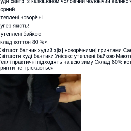
худи светр з капюшоном чоловічий чоловічий великого
чорний
утеплені новорічні
супер якість!
! утеплені байкою
склад коттон 80 %<
Світшот батник худий з|із| новорічними| принтами Са
Світшоти худі бантики Унісекс утеплені байкою Мають 
Теплі практичні підходять на всю зиму Склад 80% к
принти не тріскаються