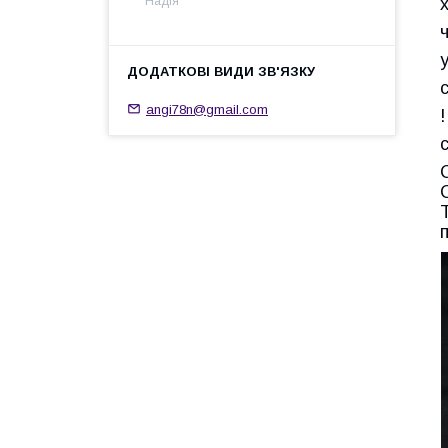
Надія
angi78n@gmail.com