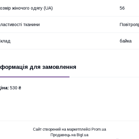
озмір жіночого одягу (UA)
56
ластивості тканини
Повітропр
Склад
байка
нформація для замовлення
іна:
530 ₴
Сайт створений на маркетплейсі
Prom.ua
Продавець на Bigl.ua