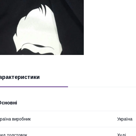
арактеристики
Основні
раїна виробник
Україна
ид толстовок
Худі