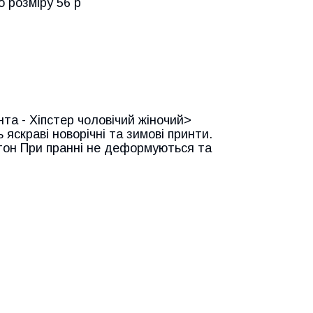
 розміру 56 р
нта - Хіпстер чоловічий жіночий>
яскраві новорічні та зимові принти.
отон При пранні не деформуються та