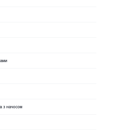
ками
а з начосом