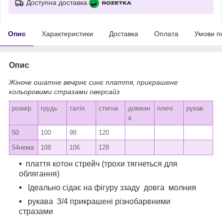
Доступна доставка
Опис
Характеристики
Доставка
Оплата
Умови п
Опис
Жіноче ошатне вечірнє синє плаття, прикрашене
кольоровими стразами оверсайз
розмір
грудь
талія
стегна
довжин
плечі
рукав
а
50
100
98
120
54нема
108
106
128
плаття котон стрейч (трохи тягнеться для
облягання)
Ідеально сідає на фігуру ззаду довга молния
рукава 3/4 прикрашені різнобарвними
стразами