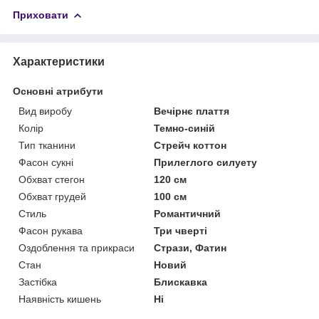
Приховати
Характеристики
Основні атрибути
Вид виробу
Вечірнє плаття
Колір
Темно-синій
Тип тканини
Стрейч коттон
Фасон сукні
Прилеглого силуету
Обхват стегон
120 см
Обхват грудей
100 см
Стиль
Романтичний
Фасон рукава
Три чверті
Оздоблення та прикраси
Стрази, Фатин
Стан
Новий
Застібка
Блискавка
Наявність кишень
Ні